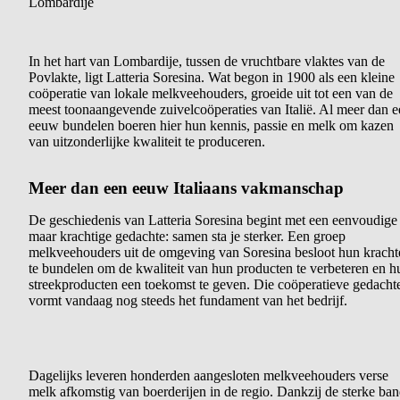
Lombardije
In het hart van Lombardije, tussen de vruchtbare vlaktes van de
Povlakte, ligt Latteria Soresina. Wat begon in 1900 als een kleine
coöperatie van lokale melkveehouders, groeide uit tot een van de
meest toonaangevende zuivelcoöperaties van Italië. Al meer dan e
eeuw bundelen boeren hier hun kennis, passie en melk om kazen
van uitzonderlijke kwaliteit te produceren.
Meer dan een eeuw Italiaans vakmanschap
De geschiedenis van Latteria Soresina begint met een eenvoudige
maar krachtige gedachte: samen sta je sterker. Een groep
melkveehouders uit de omgeving van Soresina besloot hun kracht
te bundelen om de kwaliteit van hun producten te verbeteren en h
streekproducten een toekomst te geven. Die coöperatieve gedacht
vormt vandaag nog steeds het fundament van het bedrijf.
Dagelijks leveren honderden aangesloten melkveehouders verse
melk afkomstig van boerderijen in de regio. Dankzij de sterke ba