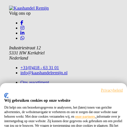
Volg ons op
Industriestraat 12
5331 HW Kerkdriel
Nederland
+31(0)418 - 63 31 01
info@kaashandelremijn.nl
Ons assortiment
Onze kaasmakers
Privacybeleid
Over ons
Contact
Wij gebruiken cookies op onze website
Bestellen
Dit helpt ons om bezoekersgegevens te analyseren, het (laten) tonen van gerichte
advertenties, de websitenavigatie te verbeteren en om te zorgen dat onze website naar
Copyright © 2026 Kaashandel Remijn
behoren werkt. Met deze cookies verzamelen wij, en
onze partners
,
informatie over je
internetgedrag op onze website. Zij kunnen deze gegevens ook gebruiken om een profiel
van jou op te bouwen. We vragen je toestemming om deze cookies te plaatsen. Bij het
Kvk 11026405