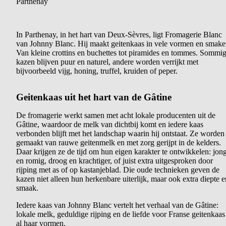
Parthenay
In Parthenay, in het hart van Deux-Sèvres, ligt Fromagerie Blanc
van Johnny Blanc. Hij maakt geitenkaas in vele vormen en smake
Van kleine crottins en buchettes tot piramides en tommes. Sommi
kazen blijven puur en naturel, andere worden verrijkt met
bijvoorbeeld vijg, honing, truffel, kruiden of peper.
Geitenkaas uit het hart van de Gâtine
De fromagerie werkt samen met acht lokale producenten uit de
Gâtine, waardoor de melk van dichtbij komt en iedere kaas
verbonden blijft met het landschap waarin hij ontstaat. Ze worden
gemaakt van rauwe geitenmelk en met zorg gerijpt in de kelders.
Daar krijgen ze de tijd om hun eigen karakter te ontwikkelen: jon
en romig, droog en krachtiger, of juist extra uitgesproken door
rijping met as of op kastanjeblad. Die oude technieken geven de
kazen niet alleen hun herkenbare uiterlijk, maar ook extra diepte e
smaak.
Iedere kaas van Johnny Blanc vertelt het verhaal van de Gâtine:
lokale melk, geduldige rijping en de liefde voor Franse geitenkaas
al haar vormen.