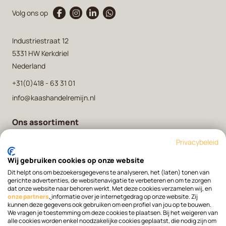
Volg ons op
Industriestraat 12
5331 HW Kerkdriel
Nederland
+31(0)418 - 63 31 01
info@kaashandelremijn.nl
Ons assortiment
Onze kaasmakers
Privacybeleid
Over ons
Wij gebruiken cookies op onze website
Contact
Dit helpt ons om bezoekersgegevens te analyseren, het (laten) tonen van
gerichte advertenties, de websitenavigatie te verbeteren en om te zorgen
dat onze website naar behoren werkt. Met deze cookies verzamelen wij, en
onze partners
,
informatie over je internetgedrag op onze website. Zij
Bestellen
kunnen deze gegevens ook gebruiken om een profiel van jou op te bouwen.
We vragen je toestemming om deze cookies te plaatsen. Bij het weigeren van
alle cookies worden enkel noodzakelijke cookies geplaatst, die nodig zijn om