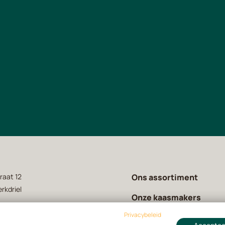
raat 12
Ons assortiment
rkdriel
Onze kaasmakers
Privacybeleid
Over ons
 63 31 01