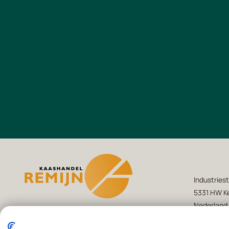
Industriest
5331 HW Ke
Nederland
+31(0)418 -