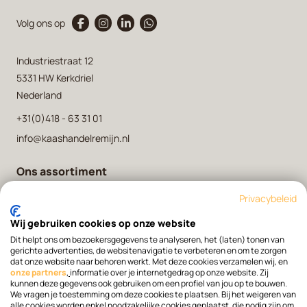
Volg ons op
Industriestraat 12
5331 HW Kerkdriel
Nederland
+31(0)418 - 63 31 01
info@kaashandelremijn.nl
Ons assortiment
Onze kaasmakers
Privacybeleid
Over ons
Wij gebruiken cookies op onze website
Contact
Dit helpt ons om bezoekersgegevens te analyseren, het (laten) tonen van
gerichte advertenties, de websitenavigatie te verbeteren en om te zorgen
dat onze website naar behoren werkt. Met deze cookies verzamelen wij, en
onze partners
,
informatie over je internetgedrag op onze website. Zij
Bestellen
kunnen deze gegevens ook gebruiken om een profiel van jou op te bouwen.
We vragen je toestemming om deze cookies te plaatsen. Bij het weigeren van
alle cookies worden enkel noodzakelijke cookies geplaatst, die nodig zijn om