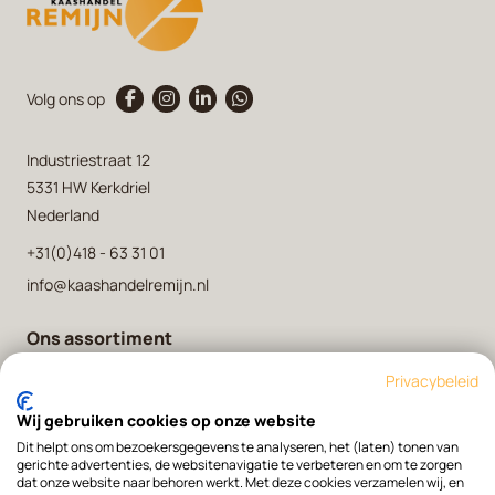
Volg ons op
Industriestraat 12
5331 HW Kerkdriel
Nederland
+31(0)418 - 63 31 01
info@kaashandelremijn.nl
Ons assortiment
Onze kaasmakers
Privacybeleid
Over ons
Wij gebruiken cookies op onze website
Contact
Dit helpt ons om bezoekersgegevens te analyseren, het (laten) tonen van
gerichte advertenties, de websitenavigatie te verbeteren en om te zorgen
dat onze website naar behoren werkt. Met deze cookies verzamelen wij, en