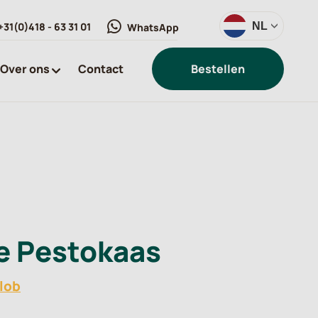
+31(0)418 - 63 31 01
NL
WhatsApp
Over ons
Contact
Bestellen
e Pestokaas
Slob