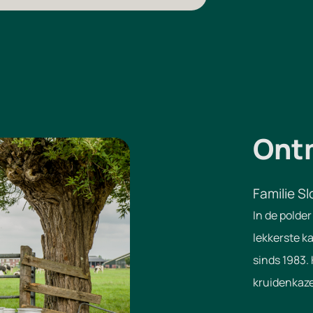
Ont
Familie Sl
In de polde
lekkerste k
sinds 1983.
kruidenkaz