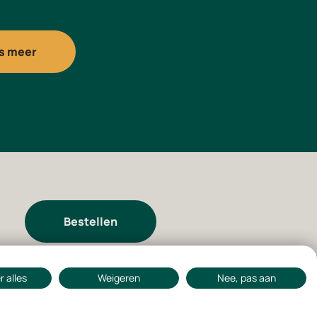
s meer
Bestellen
 alles
Weigeren
Nee, pas aan