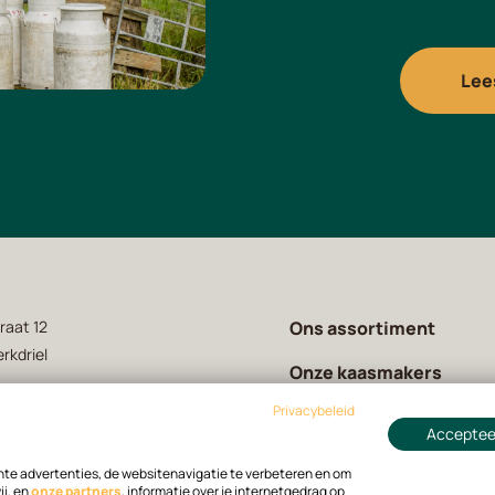
Lee
raat 12
Ons assortiment
rkdriel
Onze kaasmakers
Privacybeleid
Over ons
 63 31 01
Accepteer
Contact
andelremijn.nl
hte advertenties, de websitenavigatie te verbeteren en om
j, en
onze partners
,
informatie over je internetgedrag op