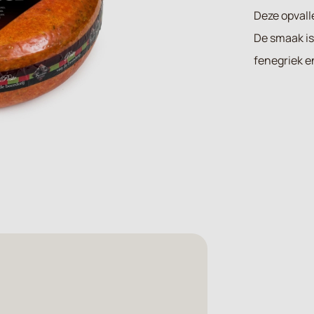
Deze opvall
De smaak is 
fenegriek e