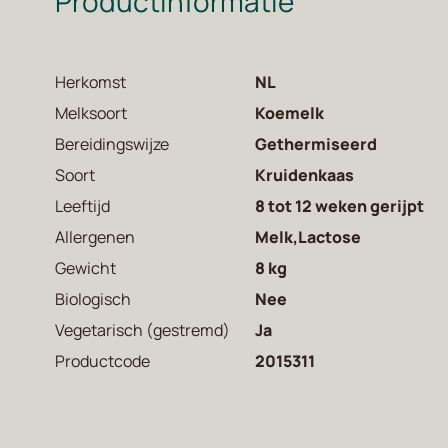
Productinformatie
Herkomst
NL
Melksoort
Koemelk
Bereidingswijze
Gethermiseerd
Soort
Kruidenkaas
Leeftijd
8 tot 12 weken gerijpt
Allergenen
Melk,Lactose
Gewicht
8 kg
Biologisch
Nee
Vegetarisch (gestremd)
Ja
Productcode
2015311