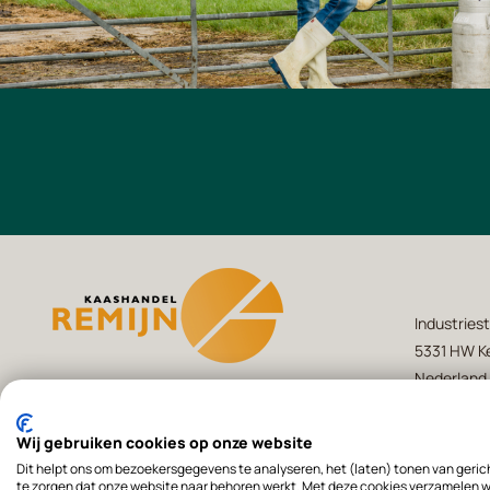
Industriest
5331 HW Ke
Nederland
+31(0)418 -
Wij gebruiken cookies op onze website
Volg ons op
info@kaash
Dit helpt ons om bezoekersgegevens te analyseren, het (laten) tonen van geric
te zorgen dat onze website naar behoren werkt. Met deze cookies verzamelen wi