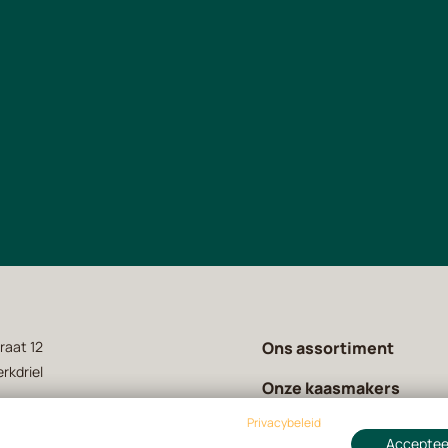
raat 12
Ons assortiment
rkdriel
Onze kaasmakers
Privacybeleid
Over ons
 63 31 01
Accepteer