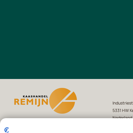
Industriest
5331 HW Ke
Nederland
+31(0)418 -