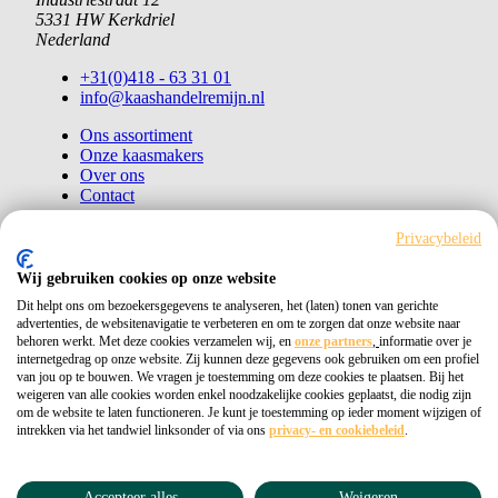
5331 HW Kerkdriel
Nederland
+31(0)418 - 63 31 01
info@kaashandelremijn.nl
Ons assortiment
Onze kaasmakers
Over ons
Contact
Bestellen
Privacybeleid
Copyright © 2026 Kaashandel Remijn
Wij gebruiken cookies op onze website
Dit helpt ons om bezoekersgegevens te analyseren, het (laten) tonen van gerichte
Kvk 11026405
advertenties, de websitenavigatie te verbeteren en om te zorgen dat onze website naar
behoren werkt. Met deze cookies verzamelen wij, en
onze partners
,
informatie over je
Privacybeleid
internetgedrag op onze website. Zij kunnen deze gegevens ook gebruiken om een profiel
van jou op te bouwen. We vragen je toestemming om deze cookies te plaatsen. Bij het
weigeren van alle cookies worden enkel noodzakelijke cookies geplaatst, die nodig zijn
om de website te laten functioneren. Je kunt je toestemming op ieder moment wijzigen of
intrekken via het tandwiel linksonder of via ons
privacy- en cookiebeleid
.
Accepteer alles
Weigeren