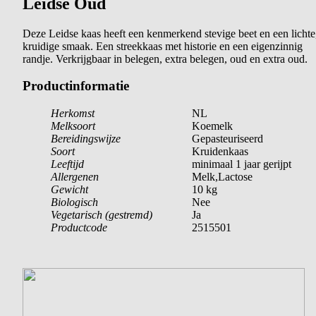
Leidse Oud
Deze Leidse kaas heeft een kenmerkend stevige beet en een lichte
kruidige smaak. Een streekkaas met historie en een eigenzinnig
randje. Verkrijgbaar in belegen, extra belegen, oud en extra oud.
Productinformatie
Herkomst
NL
Melksoort
Koemelk
Bereidingswijze
Gepasteuriseerd
Soort
Kruidenkaas
Leeftijd
minimaal 1 jaar gerijpt
Allergenen
Melk,Lactose
Gewicht
10 kg
Biologisch
Nee
Vegetarisch (gestremd)
Ja
Productcode
2515501