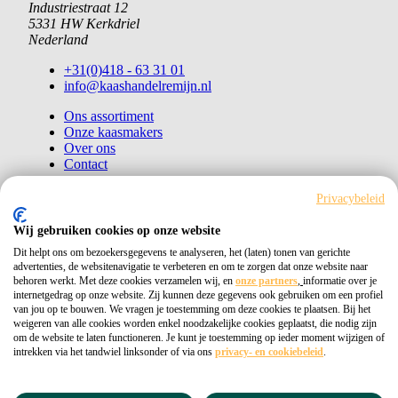
Industriestraat 12
5331 HW Kerkdriel
Nederland
+31(0)418 - 63 31 01
info@kaashandelremijn.nl
Ons assortiment
Onze kaasmakers
Over ons
Contact
Bestellen
Privacybeleid
Copyright © 2026 Kaashandel Remijn
Wij gebruiken cookies op onze website
Dit helpt ons om bezoekersgegevens te analyseren, het (laten) tonen van gerichte
Kvk 11026405
advertenties, de websitenavigatie te verbeteren en om te zorgen dat onze website naar
behoren werkt. Met deze cookies verzamelen wij, en
onze partners
,
informatie over je
Privacybeleid
internetgedrag op onze website. Zij kunnen deze gegevens ook gebruiken om een profiel
van jou op te bouwen. We vragen je toestemming om deze cookies te plaatsen. Bij het
weigeren van alle cookies worden enkel noodzakelijke cookies geplaatst, die nodig zijn
om de website te laten functioneren. Je kunt je toestemming op ieder moment wijzigen of
intrekken via het tandwiel linksonder of via ons
privacy- en cookiebeleid
.