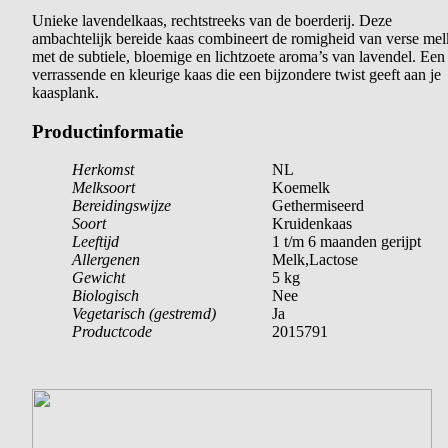
Unieke lavendelkaas, rechtstreeks van de boerderij. Deze
ambachtelijk bereide kaas combineert de romigheid van verse mel
met de subtiele, bloemige en lichtzoete aroma’s van lavendel. Een
verrassende en kleurige kaas die een bijzondere twist geeft aan je
kaasplank.
Productinformatie
Herkomst
NL
Melksoort
Koemelk
Bereidingswijze
Gethermiseerd
Soort
Kruidenkaas
Leeftijd
1 t/m 6 maanden gerijpt
Allergenen
Melk,Lactose
Gewicht
5 kg
Biologisch
Nee
Vegetarisch (gestremd)
Ja
Productcode
2015791