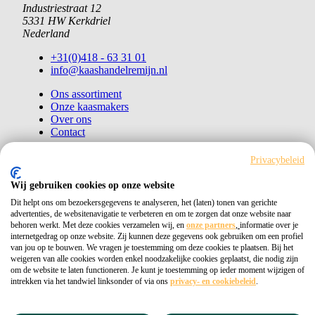
Industriestraat 12
5331 HW Kerkdriel
Nederland
+31(0)418 - 63 31 01
info@kaashandelremijn.nl
Ons assortiment
Onze kaasmakers
Over ons
Contact
Bestellen
Privacybeleid
Copyright © 2026 Kaashandel Remijn
Wij gebruiken cookies op onze website
Dit helpt ons om bezoekersgegevens te analyseren, het (laten) tonen van gerichte
Kvk 11026405
advertenties, de websitenavigatie te verbeteren en om te zorgen dat onze website naar
behoren werkt. Met deze cookies verzamelen wij, en
onze partners
,
informatie over je
Privacybeleid
internetgedrag op onze website. Zij kunnen deze gegevens ook gebruiken om een profiel
van jou op te bouwen. We vragen je toestemming om deze cookies te plaatsen. Bij het
weigeren van alle cookies worden enkel noodzakelijke cookies geplaatst, die nodig zijn
om de website te laten functioneren. Je kunt je toestemming op ieder moment wijzigen of
intrekken via het tandwiel linksonder of via ons
privacy- en cookiebeleid
.