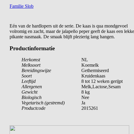
Familie Slob
Eén van de hardlopers uit de serie. De kaas is qua mondgevoel
volromig en zacht, maar de jalapeño peper geeft de kaas een lekk
pikante nasmaak. De smaak blijft plezierig lang hangen.
Productinformatie
Herkomst
NL
Melksoort
Koemelk
Bereidingswijze
Gethermiseerd
Soort
Kruidenkaas
Leeftijd
8 tot 12 weken gerijpt
Allergenen
Melk,Lactose,Sesam
Gewicht
8 kg
Biologisch
Nee
Vegetarisch (gestremd)
Ja
Productcode
2015261