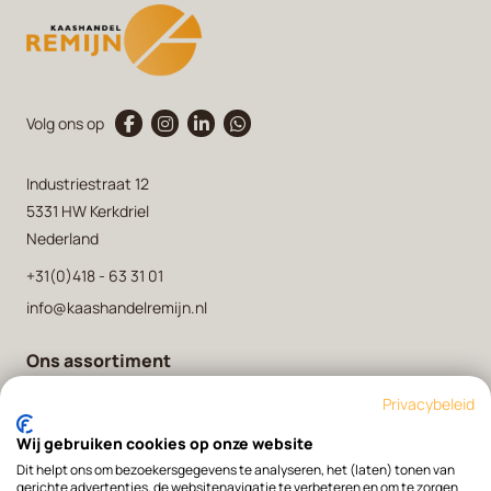
Volg ons op
Industriestraat 12
5331 HW Kerkdriel
Nederland
+31(0)418 - 63 31 01
info@kaashandelremijn.nl
Ons assortiment
Onze kaasmakers
Privacybeleid
Over ons
Wij gebruiken cookies op onze website
Contact
Dit helpt ons om bezoekersgegevens te analyseren, het (laten) tonen van
gerichte advertenties, de websitenavigatie te verbeteren en om te zorgen