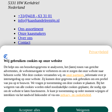
5331 HW Kerkdriel
Nederland
+31(0)418 - 63 31 01
info@kaashandelremijn.nl
Ons assortiment
Onze kaasmakers
Over ons
Contact
Bestellen
Privacybeleid
Copyright © 2026 Kaashandel Remijn
Wij gebruiken cookies op onze website
Dit helpt ons om bezoekersgegevens te analyseren, het (laten) tonen van gerichte
Kvk 11026405
advertenties, de websitenavigatie te verbeteren en om te zorgen dat onze website naar
behoren werkt. Met deze cookies verzamelen wij, en
onze partners
,
informatie over je
Privacybeleid
internetgedrag op onze website. Zij kunnen deze gegevens ook gebruiken om een profiel
van jou op te bouwen. We vragen je toestemming om deze cookies te plaatsen. Bij het
weigeren van alle cookies worden enkel noodzakelijke cookies geplaatst, die nodig zijn
om de website te laten functioneren. Je kunt je toestemming op ieder moment wijzigen of
intrekken via het tandwiel linksonder of via ons
privacy- en cookiebeleid
.
Accepteer alles
Weigeren