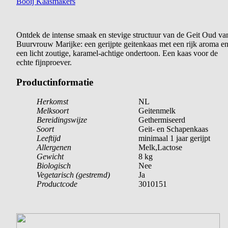
Booij Kaasmakers
Ontdek de intense smaak en stevige structuur van de Geit Oud va
Buurvrouw Marijke: een gerijpte geitenkaas met een rijk aroma e
een licht zoutige, karamel-achtige ondertoon. Een kaas voor de
echte fijnproever.
Productinformatie
Herkomst
NL
Melksoort
Geitenmelk
Bereidingswijze
Gethermiseerd
Soort
Geit- en Schapenkaas
Leeftijd
minimaal 1 jaar gerijpt
Allergenen
Melk,Lactose
Gewicht
8 kg
Biologisch
Nee
Vegetarisch (gestremd)
Ja
Productcode
3010151