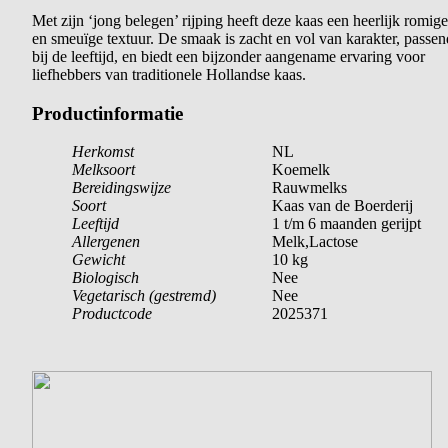
Met zijn ‘jong belegen’ rijping heeft deze kaas een heerlijk romige
en smeuïge textuur. De smaak is zacht en vol van karakter, passen
bij de leeftijd, en biedt een bijzonder aangename ervaring voor
liefhebbers van traditionele Hollandse kaas.
Productinformatie
Herkomst
NL
Melksoort
Koemelk
Bereidingswijze
Rauwmelks
Soort
Kaas van de Boerderij
Leeftijd
1 t/m 6 maanden gerijpt
Allergenen
Melk,Lactose
Gewicht
10 kg
Biologisch
Nee
Vegetarisch (gestremd)
Nee
Productcode
2025371