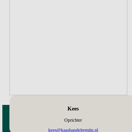
Kees
Oprichter
kees@kaashandelremijn.nl