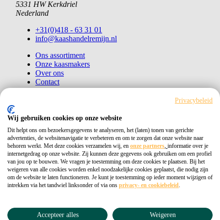
5331 HW Kerkdriel
Nederland
+31(0)418 - 63 31 01
info@kaashandelremijn.nl
Ons assortiment
Onze kaasmakers
Over ons
Contact
Bestellen
Privacybeleid
Copyright © 2026 Kaashandel Remijn
Wij gebruiken cookies op onze website
Dit helpt ons om bezoekersgegevens te analyseren, het (laten) tonen van gerichte
Kvk 11026405
advertenties, de websitenavigatie te verbeteren en om te zorgen dat onze website naar
behoren werkt. Met deze cookies verzamelen wij, en
onze partners
,
informatie over je
Privacybeleid
internetgedrag op onze website. Zij kunnen deze gegevens ook gebruiken om een profiel
van jou op te bouwen. We vragen je toestemming om deze cookies te plaatsen. Bij het
weigeren van alle cookies worden enkel noodzakelijke cookies geplaatst, die nodig zijn
om de website te laten functioneren. Je kunt je toestemming op ieder moment wijzigen of
intrekken via het tandwiel linksonder of via ons
privacy- en cookiebeleid
.
Accepteer alles
Weigeren