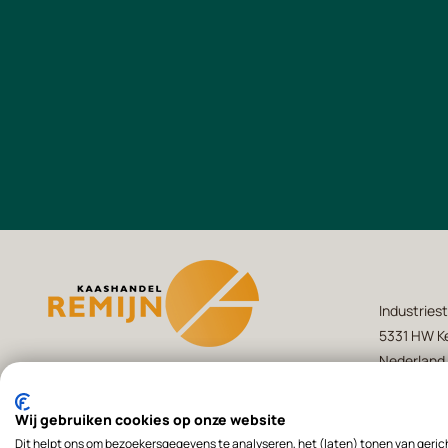
Industriest
5331 HW Ke
Nederland
+31(0)418 -
Wij gebruiken cookies op onze website
Volg ons op
info@kaash
Dit helpt ons om bezoekersgegevens te analyseren, het (laten) tonen van geric