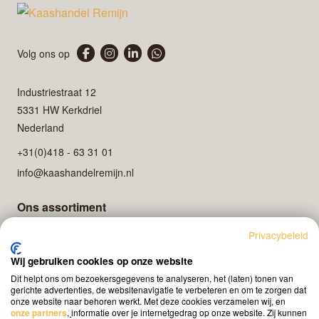
Volg ons op
Industriestraat 12
5331 HW Kerkdriel
Nederland
+31(0)418 - 63 31 01
info@kaashandelremijn.nl
Ons assortiment
Onze kaasmakers
Privacybeleid
Over ons
Wij gebruiken cookies op onze website
Contact
Dit helpt ons om bezoekersgegevens te analyseren, het (laten) tonen van
gerichte advertenties, de websitenavigatie te verbeteren en om te zorgen dat
onze website naar behoren werkt. Met deze cookies verzamelen wij, en
onze partners
,
informatie over je internetgedrag op onze website. Zij kunnen