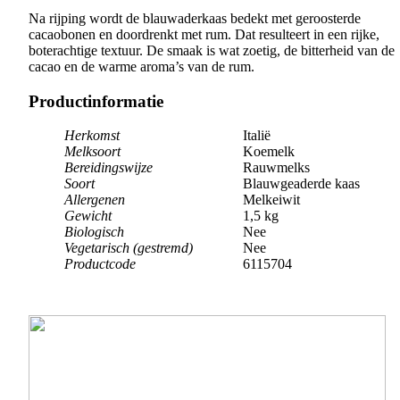
Na rijping wordt de blauwaderkaas bedekt met geroosterde
cacaobonen en doordrenkt met rum. Dat resulteert in een rijke,
boterachtige textuur. De smaak is wat zoetig, de bitterheid van de
cacao en de warme aroma’s van de rum.
Productinformatie
Herkomst
Italië
Melksoort
Koemelk
Bereidingswijze
Rauwmelks
Soort
Blauwgeaderde kaas
Allergenen
Melkeiwit
Gewicht
1,5 kg
Biologisch
Nee
Vegetarisch (gestremd)
Nee
Productcode
6115704