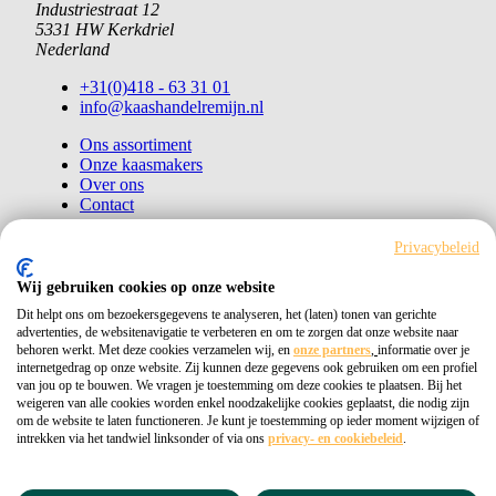
Industriestraat 12
5331 HW Kerkdriel
Nederland
+31(0)418 - 63 31 01
info@kaashandelremijn.nl
Ons assortiment
Onze kaasmakers
Over ons
Contact
Bestellen
Privacybeleid
Copyright © 2026 Kaashandel Remijn
Wij gebruiken cookies op onze website
Dit helpt ons om bezoekersgegevens te analyseren, het (laten) tonen van gerichte
Kvk 11026405
advertenties, de websitenavigatie te verbeteren en om te zorgen dat onze website naar
behoren werkt. Met deze cookies verzamelen wij, en
onze partners
,
informatie over je
Privacybeleid
internetgedrag op onze website. Zij kunnen deze gegevens ook gebruiken om een profiel
van jou op te bouwen. We vragen je toestemming om deze cookies te plaatsen. Bij het
weigeren van alle cookies worden enkel noodzakelijke cookies geplaatst, die nodig zijn
om de website te laten functioneren. Je kunt je toestemming op ieder moment wijzigen of
intrekken via het tandwiel linksonder of via ons
privacy- en cookiebeleid
.